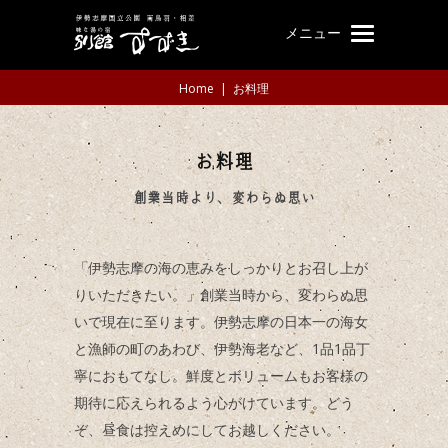
メニュー
Home
|
お料理
お料理
創業当時より、変わらぬ思い
「伊勢志摩の海の恵みをしっかりとお召し上が
りいただきたい。」創業当時から、変わらぬ思
いで現在に至ります。伊勢志摩の日本一の海女
と漁師の町のあわび、伊勢海老など、1品1品丁
寧におもてなし。鮮度とボリュームもお客様の
期待に応えられるよう心がけています。どう
ぞ、昼食は控えめにしてお越しください。