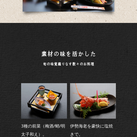
素材の味を活かした
旬の味覚織りなす数々のお料理
3種の前菜（梅酒/蛸/明
伊勢海老を豪快に塩焼
太子和え）。
きで。