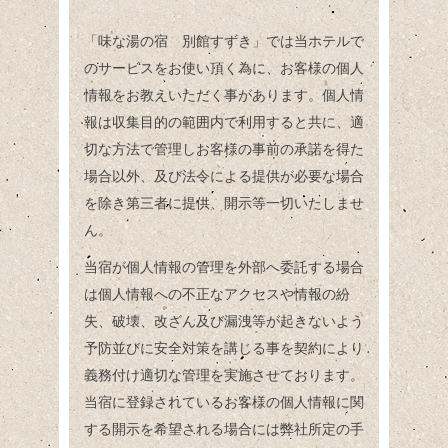
「味な湯の宿 別館すずき」では当ホテルで
のサービスをお使い頂く為に、お客様の個人
情報をお教えいただく事があります。個人情
報は収集目的の範囲内で利用すると共に、適
切な方法で管理しお客様の事前の承諾を得た
場合以外、及び法令による提供が必要な場合
を除き第三者に提供、開示等一切いたしませ
ん。
当宿が個人情報の管理を外部へ委託する場合
は個人情報への不正なアクセスや情報の紛
失、破壊、改ざん及び漏洩等が起きないよう
予防並びに安全対策を講じる事を契約により
義務付け適切な管理を実施させております。
当宿に登録されているお客様の個人情報に関
する開示を希望される場合には弊社所定の手