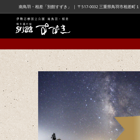
南鳥羽・相差「別館すずき」 ｜ 〒517-0032 三重県鳥羽市相差町