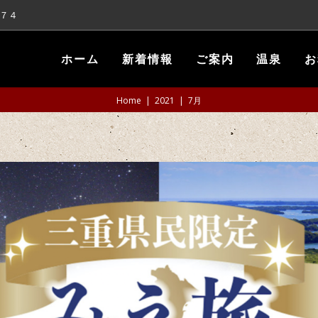
１７４
ホーム
新着情報
ご案内
温泉
お
Home
|
2021
|
7月