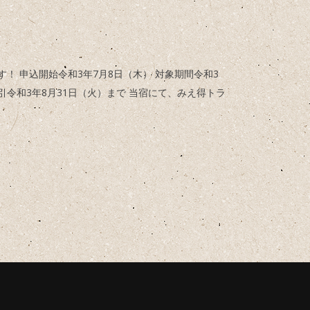
！ 申込開始令和3年7月8日（木） 対象期間令和3
引令和3年8月31日（火）まで 当宿にて、みえ得トラ