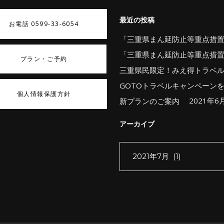
最近の投稿
お電話 0599-33-6054
「三重県まん延防止等重点措
「三重県まん延防止等重点措
プラン・ご予約
三重県民限定！みえ得トラベ
GOTOトラベルキャンペーン
個人情報保護方針
2021年6
新プランのご案内
アーカイブ
ア
ー
カ
イ
ブ